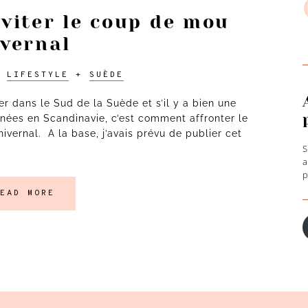
éviter le coup de mou
ivernal
S
h
+
LIFESTYLE
+
SUÈDE
 dans le Sud de la Suède et s’il y a bien une
nnées en Scandinavie, c’est comment affronter le
vernal. A la base, j’avais prévu de publier cet
S
a
p
A
EAD MORE
e
m