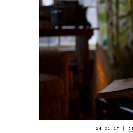
24.01.17
|
D