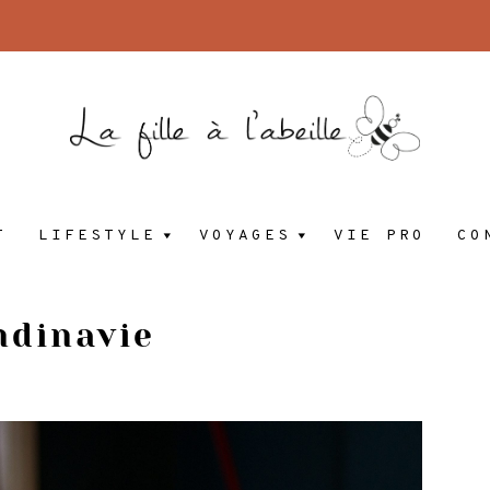
la
Blog
T
LIFESTYLE
VOYAGES
VIE PRO
CO
lifestyle
d'une
fille
freelance
ndinavie
à
Madrid
à
l'abeille