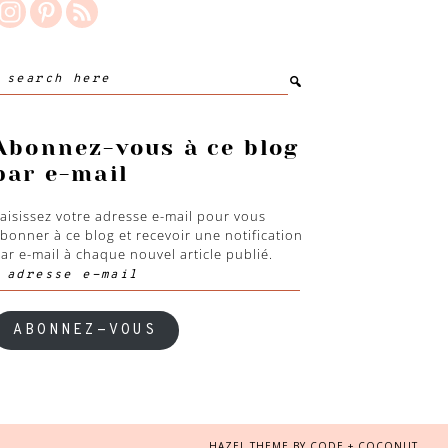
earch
ere
Abonnez-vous à ce blog
par e-mail
aisissez votre adresse e-mail pour vous
bonner à ce blog et recevoir une notification
ar e-mail à chaque nouvel article publié.
dresse
-
ail
ABONNEZ-VOUS
HAZEL THEME
BY
CODE + COCONUT