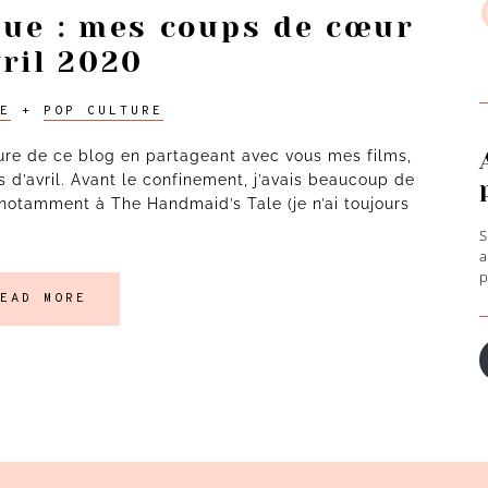
que : mes coups de cœur
vril 2020
S
h
E
+
POP CULTURE
lture de ce blog en partageant avec vous mes films,
d’avril. Avant le confinement, j’avais beaucoup de
 notamment à The Handmaid’s Tale (je n’ai toujours
S
a
p
A
EAD MORE
e
m