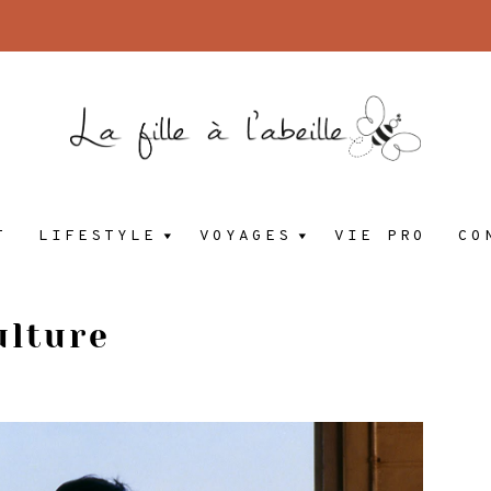
la
Blog
T
LIFESTYLE
VOYAGES
VIE PRO
CO
lifestyle
d'une
fille
freelance
ulture
à
Madrid
à
l'abeille