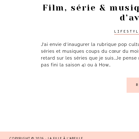
Film, série & musi
d’a
LIFESTYL
J’ai envie d’inaugurer la rubrique pop cu
séries et musiques coups du cœur du mois 
retard sur les séries que je suis…Je pense
pas fini la saison 4) ou à How…
R
COPYRIGHT © 2026 · LA FILLE À L'ABEILLE