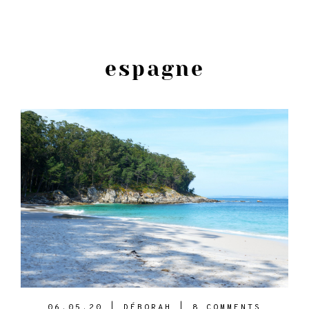
l'abeille
espagne
06.05.20
|
DÉBORAH
|
8 COMMENTS