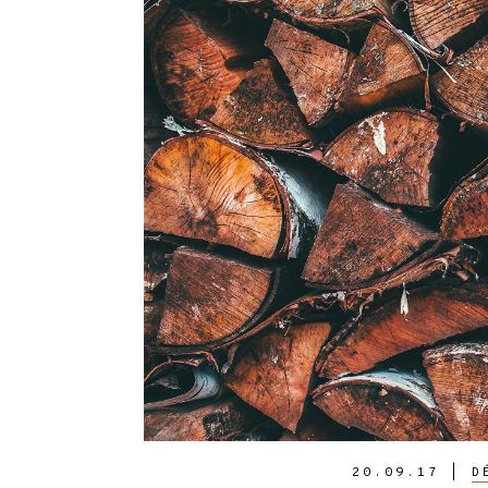
20.09.17
|
D