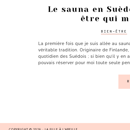
Le sauna en Suèd
être qui 
BIEN-ÊTRE
La première fois que je suis allée au sauna
véritable tradition. Originaire de Finlande
quotidien des Suédois ; si bien qu’il y e
pouvais réserver pour moi toute seule pe
R
COPYRIGHT © 2026 · LA FILLE À L'ABEILLE