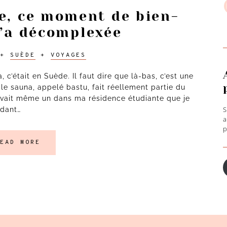
e, ce moment de bien-
m’a décomplexée
S
h
+
SUÈDE
+
VOYAGES
, c’était en Suède. Il faut dire que là-bas, c’est une
, le sauna, appelé bastu, fait réellement partie du
n avait même un dans ma résidence étudiante que je
S
ndant…
a
p
A
EAD MORE
e
m